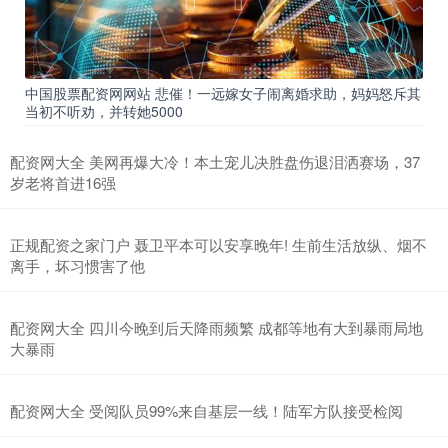
中国股票配资网网站 悲催！一远嫁女子闹离婚求助，妈妈怒斥其
当初不听劝，并转她5000
配资网大全 美网再爆大冷！本土宠儿决胜盘伤退泪洒赛场，37
岁老将首进16强
正规配资之家门户 聂卫平本可以安享晚年! 生前生活放纵、烟不
离手，坏习惯害了他
配资网大全 四川今晚到后天降雨频繁 成都等地有大到暴雨局地
大暴雨
配资网大全 受阅队员99%来自基层一线！陆军方队接受检阅