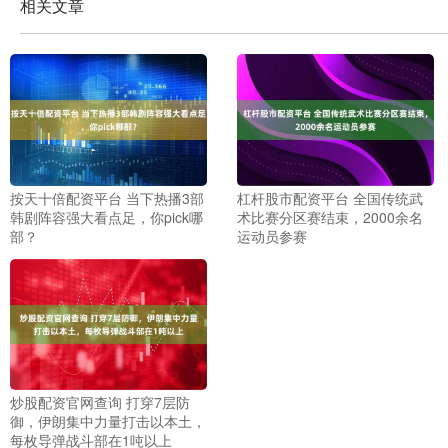
相关文章
按天十倍配资平台 当下热播3部
杠杆股市配资平台 全国传统武
韩剧阵容强大看点足，你pick哪
术比赛分区赛结束，2000余名
部？
运动员参赛
炒股配资官网查询 打穿7层防
御，伊朗集中力量打击以本土，
每枚导弹战斗部在1吨以上