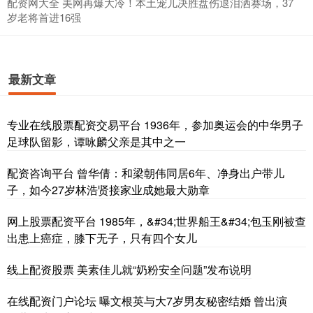
配资网大全 美网再爆大冷！本土宠儿决胜盘伤退泪洒赛场，37
岁老将首进16强
最新文章
专业在线股票配资交易平台 1936年，参加奥运会的中华男子
足球队留影，谭咏麟父亲是其中之一
配资咨询平台 曾华倩：和梁朝伟同居6年、净身出户带儿
子，如今27岁林浩贤接家业成她最大勋章
网上股票配资平台 1985年，&#34;世界船王&#34;包玉刚被查
出患上癌症，膝下无子，只有四个女儿
线上配资股票 美素佳儿就“奶粉安全问题”发布说明
在线配资门户论坛 曝文根英与大7岁男友秘密结婚 曾出演