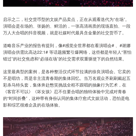
启示之二，社交货币型的文娱产品卖点，正在从观看迭代为“在场”。
演唱会是在场的、张扬的、鲜活的，一张高清画质的现场直拍、一段
万人大合唱的抖音视频，就是社媒时代最具含金量的社交货币了。
道略音乐产业的报告有提到，像#感觉全世界都在看演唱会# 、#谢娜
演唱会供需比高达22:1# 等话题频繁引爆网络，这些都是年轻人“害怕
错过”的社交焦虑和“必须在场”的社交需求双重驱使下的自然结果。
这里最典型的案例，是各种整活仪式环节拉满的徐良演唱会。它卖的
不是唱功，而是非主流青春期的集体回忆。当万名观众齐刷刷戴起五
彩杀马特头套，集体奔赴憋笑挑战全程不跟唱的抽象行为艺术，在
《客官不可以》《坏女孩》忍不住要合唱的独特体验中完成对青春
的“时间折叠”，这种带有身份认同的集体疗愈式文娱活动，恐怕是电
影和综艺很难企及的在场体验。