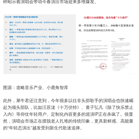
样昭示着演唱会带动今春演出市场迎来多维爆发。
图源：道略音乐产业、小鹿角智库
此外，犀牛君还注意到，今年很多以往非头部歌手的演唱会也快速崛
起为领头部队，比如汪苏泷《十万伏特》、黄子弘凡《除了快乐禁止
入内》等仰仗年轻用户、定制化内容更多的巡演IP正在杀疯了。很显
然，演唱会市场正在摆脱老人扎堆的传统印象，更具新鲜感、高能量
的“年轻态演出”越发受到新生代歌迷追捧。