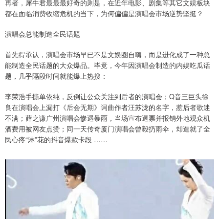
再者，犀牛君最最最好奇的则是，在近年电影、剧集等其它文娱板块
都在面临消费收缩危机的当下，为何偏偏是演唱会市场逆势坚挺？
演唱会总能制造全民话题
首先得承认，演唱会市场早已不是文娱圈自嗨，而是进化成了一种总
能制造全民话题的大众爆品。毕竟，今年因演唱会制造的内娱吃瓜话
题，几乎隔段时间就能爆上热搜：
李荣浩手撕单依纯，反倒让公众关注到后者的演唱会；Q音三巨头徐
良在演唱会上漏打《后会无期》词曲作者汪苏泷的名字，惹后者歌迷
不满；薛之谦广州演唱会惨遇暴雨，当场宣布退票并报销外地观众机
酒费用被网友点赞；同一天传奇厦门演唱会曾毅扔雨伞，却造就了全
民心疼“淋”花的抖音爆款卡段 ……