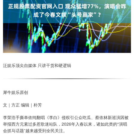
泛娱乐顶尖自媒体 只讲干货和硬逻辑
犀牛娱乐原创
文｜方正 编辑｜朴芳
李荣浩手撕单依纯翻唱《李白》侵权引公众吃瓜、蔡依林新巡演因被
举报西方元素过多惹歌迷站队，2026年入春以来，诸如此类的“演唱
会抓马话题”越来越受到全民关注。