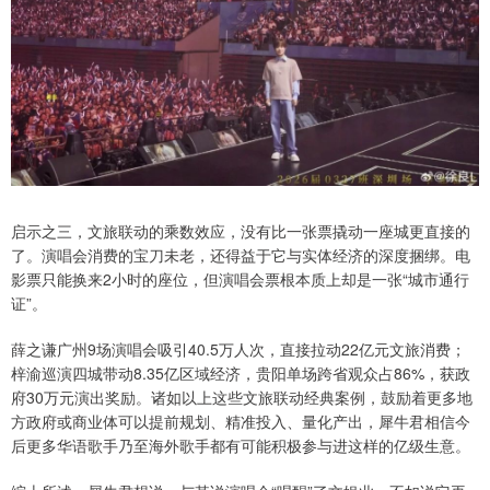
启示之三，文旅联动的乘数效应，没有比一张票撬动一座城更直接的
了。演唱会消费的宝刀未老，还得益于它与实体经济的深度捆绑。电
影票只能换来2小时的座位，但演唱会票根本质上却是一张“城市通行
证”。
薛之谦广州9场演唱会吸引40.5万人次，直接拉动22亿元文旅消费；
梓渝巡演四城带动8.35亿区域经济，贵阳单场跨省观众占86%，获政
府30万元演出奖励。诸如以上这些文旅联动经典案例，鼓励着更多地
方政府或商业体可以提前规划、精准投入、量化产出，犀牛君相信今
后更多华语歌手乃至海外歌手都有可能积极参与进这样的亿级生意。