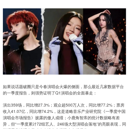
如果说话题破圈只是今春演唱会火爆的侧面，那么最近几家数据平台
的一季度报告，则强势证明了Q1演唱会的全面暴走：
演出359场，同比增27.3%；观众超500万人次，同比增77.2%；票房
收入41.07亿，同比增74.2%，这是道略音乐产业研究院《一季度中国
演唱会市场报告》披露的傲人成绩；小鹿角智库的统计数据略有差
异，但“一季度累计72组艺人、246场大型演唱会落地”的亮眼表现，同