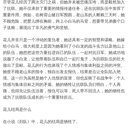
尽管花儿经历了两次灭门之祸，但她并未被悲痛压垮，而是毅然加入
了抗联。她不仅承担了重要的情报传递任务，还在抗联队伍中发挥了
重要作用。例如，在椅背山被日军围困，老山东的人断粮三天时，她
不顾危险，把婴儿绑在胸前，跨上小白马的马背，想要带兄弟撕个口
子送粮，展现出了非凡的勇气和坚韧。
花儿并非只是一个冲动的复仇者，她还具有一定的智慧和谋略。她嫁
给小白马，很大程度上是因为她看到了小白龙的战斗实力以及他山上
的队伍，她想把这些力量拉进自己的队伍，一起对抗日军。她成功地
说服了小白龙，让他带着队伍和自己一起打鬼子，为抗联队伍的壮大
做出了贡献。花儿的行为也体现了个人情感与集体利益之间的冲突。
她曾不顾老山东的指令，独自出发去报仇，结果差点让全队陷入绝
境。这一行为虽然是她个人仇恨的宣泄，但也反映了在战争中，个人
情感与集体目标之间的矛盾。她的牺牲让抗联队员们明白，个人再
痛，也得先让队伍活着，报仇可以等，死人带不回活人，她的牺牲也
成为了抗联队伍成长的一个重要转折点。
花儿结局是什么
在小说《归队》中，花儿的结局是牺牲了。